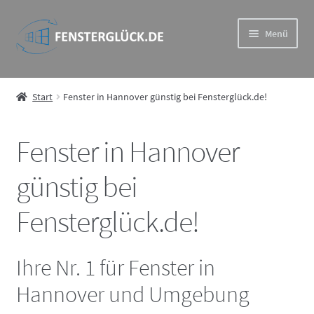
Zur
Zum
Menü
Navigation
Inhalt
springen
springen
Drutex Iglo – das hochwertige und preisgünstige Drutex-
System
Start
Fenster in Hannover günstig bei Fensterglück.de!
Drutex MB – Eindrucksvoll und wiederstandsfähig im
Fenster in Hannover
Aluprof System
günstig bei
Drutex Softline – Holz Fenster in Spitzenqualität
Fensterglück.de!
Drutex Duoline – ideale Kombination aus Haltbarkeit und
Ästhetik
Ihre Nr. 1 für Fenster in
Rollläden
Hannover und Umgebung