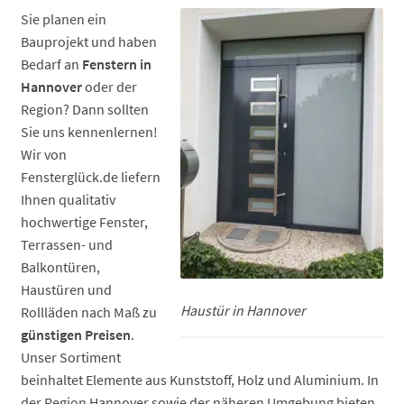
Fensterbänke – passend zu jedem Fenster
Sie planen ein
Bauprojekt und haben
Kontakt
Bedarf an
Fenstern in
Hannover
oder der
Region? Dann sollten
Sie uns kennenlernen!
Wir von
Fensterglück.de liefern
Ihnen qualitativ
hochwertige Fenster,
Terrassen- und
Balkontüren,
Haustüren und
Haustür in Hannover
Rollläden nach Maß zu
günstigen Preisen
.
Unser Sortiment
beinhaltet Elemente aus Kunststoff, Holz und Aluminium. In
der Region Hannover sowie der näheren Umgebung bieten