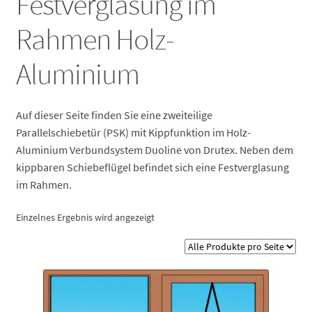
Festverglasung im
Fensterbänke – passend zu jedem Fenster
Rahmen Holz-
Kontakt
Aluminium
Auf dieser Seite finden Sie eine zweiteilige
Parallelschiebetür (PSK) mit Kippfunktion im Holz-
Aluminium Verbundsystem Duoline von Drutex. Neben dem
kippbaren Schiebeflügel befindet sich eine Festverglasung
im Rahmen.
Einzelnes Ergebnis wird angezeigt