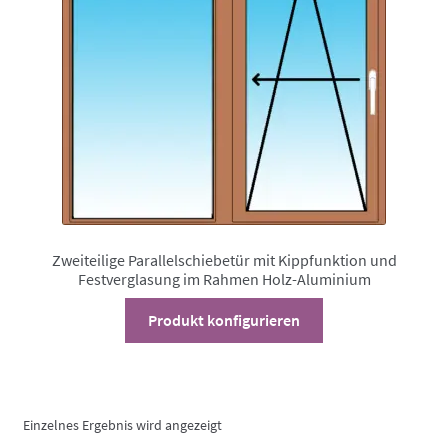
Zweiteilige Parallelschiebetür mit Kippfunktion und
Festverglasung im Rahmen Holz-Aluminium
Dieses
Produkt konfigurieren
Produkt
weist
mehrere
Varianten
Einzelnes Ergebnis wird angezeigt
auf.