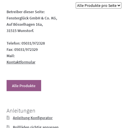
Die
Optionen
Betreiber dieser Seite:
können
Fensterglück GmbH & Co. KG,
auf
Auf Bösselhagen 16a,
31515 Wunstorf.
der
Produktseite
Telefon: 05031/972328
gewählt
Fax: 05031/972329
werden
Mail:
Kontaktformular
Alle Produkte
Anleitungen
Anleitung Konfigurator
Rollläden richtig anpassen