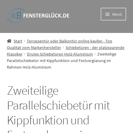
Zur
Zum
Menü
Navigation
Inhalt
springen
springen
Drutex Iglo – das hochwertige und preisgünstige Drutex-
System
Start
Terrassentür oder Balkontür online kaufen - Top
Qualität vom Markenhersteller
Schiebetüren - der platzsparende
Klassiker
Drutex Schiebetüren Holz-Aluminium
Zweiteilige
Drutex MB – Eindrucksvoll und wiederstandsfähig im
Parallelschiebetür mit Kippfunktion und Festverglasung im
Aluprof System
Rahmen Holz-Aluminium
Drutex Softline – Holz Fenster in Spitzenqualität
Zweiteilige
Drutex Duoline – ideale Kombination aus Haltbarkeit und
Parallelschiebetür mit
Ästhetik
Kippfunktion und
Rollläden