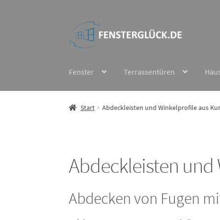
Zur
Zum
Navigation
Inhalt
springen
springen
Fenster
Terrassentüren
Hau
Start
Abdeckleisten und Winkelprofile aus Kun
Abdeckleisten und W
Abdecken von Fugen mit