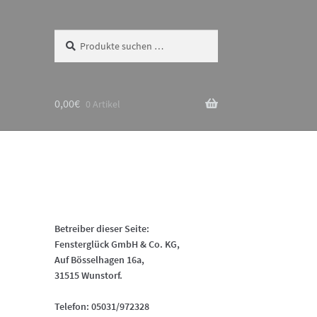
Suchen
Suchen
nach:
0,00
€
0 Artikel
Betreiber dieser Seite:
Fensterglück GmbH & Co. KG,
Auf Bösselhagen 16a,
31515 Wunstorf.
Telefon: 05031/972328