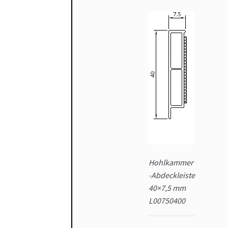
Hohlkammer
-Abdeckleiste
40×7,5 mm
L00750400