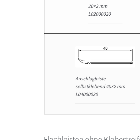
20×2 mm
L02000020
Anschlagleiste
selbstklebend 40×2 mm
L04000020
Flachleisten ohne Klebestrei