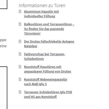
Informationen zu Türen
Aluminium Haustür mit
individueller Füllung
Balkontüren und Terrassentüren –
So finden Sie das passende
Türsystem!
lippe
Der Drutex Faltschiebetür Anlagen
eine
Ratgeber
Farbvorschau bei Terrassen-
Schiebetüren
Kunststoff Haustüren mit
anpassbarer Füllung von Drutex
Kunststoff Nebeneingangstür
nach Maß Iglo 5
Terrassen-Schiebetüren Iglo PSK
und HS aus Kunststoff