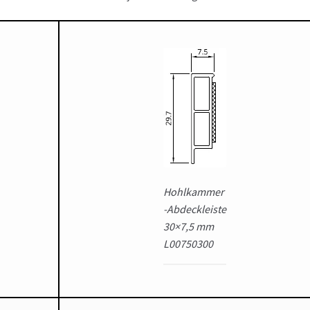
Hohlkammer
-Abdeckleiste
30×7,5 mm
L00750300