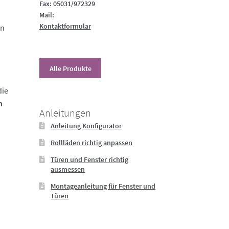
Fax: 05031/972329
Mail:
Kontaktformular
an
Alle Produkte
die
n
Anleitungen
Anleitung Konfigurator
Rollläden richtig anpassen
Türen und Fenster richtig
ausmessen
Montageanleitung für Fenster und
Türen
-