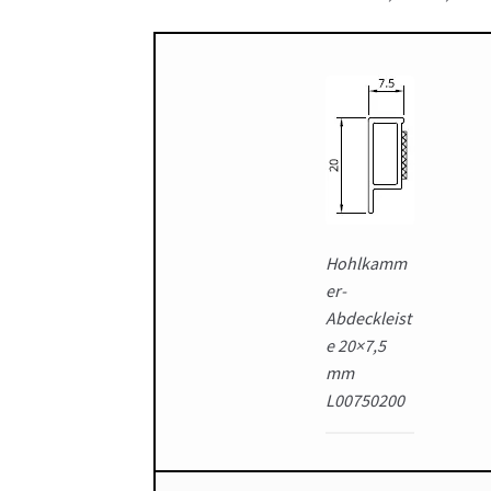
Hohlkamm
er-
Abdeckleist
e 20×7,5
mm
L00750200