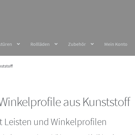
stüren
Rollläden
Zubehör
Mein Konto
ststoff
inkelprofile aus Kunststoff
 Leisten und Winkelprofilen