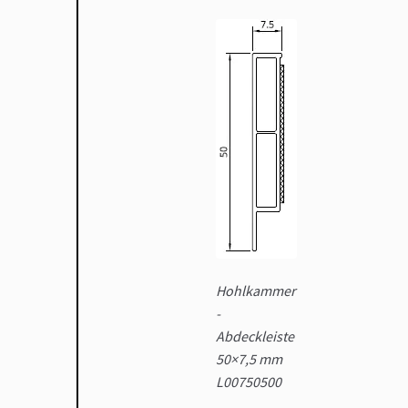
Hohlkammer
-
Abdeckleiste
50×7,5 mm
L00750500