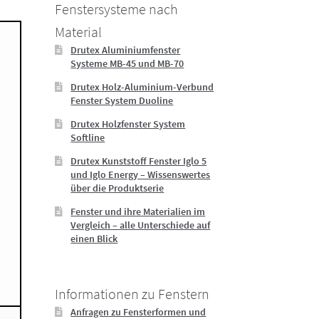
Fenstersysteme nach
Material
Drutex Aluminiumfenster
Systeme MB-45 und MB-70
Drutex Holz-Aluminium-Verbund
Fenster System Duoline
Drutex Holzfenster System
Softline
Drutex Kunststoff Fenster Iglo 5
und Iglo Energy – Wissenswertes
über die Produktserie
Fenster und ihre Materialien im
Vergleich – alle Unterschiede auf
einen Blick
Informationen zu Fenstern
Anfragen zu Fensterformen und