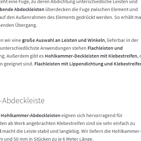
eht eine Fuge, zu deren Abdichtung unterschiedliche Leisten und
ebende Abdeckleisten
überdecken die Fuge zwischen Element und
 auf den Außenrahmen des Elements gedrückt werden. So erhält m
henden Übergang.
en wir eine
große Auswahl an Leisten und Winkeln
, lieferbar in der
r unterschiedlichste Anwendungen stehen
Flachleisten und
ng. Außerdem gibt es
Hohlkammer-Deckleisten mit Klebestreifen
, 
n geeignet sind.
Flachleisten mit Lippendichtung und Klebestreife
Abdeckleiste
n Hohlkammer-Abdeckleisten
eignen sich hervorragend für
den ab Werk angebrachten Klebestreifen sind sie sehr einfach zu
l
macht die Leiste stabil und langlebig. Wir liefern die Hohlkammer
m und 50 mm in Stücken zu je 6 Meter Länge.