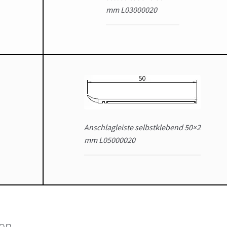
mm L03000020
Anschlagleiste selbstklebend 50×2
mm L05000020
fen