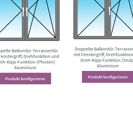
Doppelte Balkontür Terrasse
pelte Balkontür Terrassentür
mit Fenstergriff, Drehfunktio
Fenstergriff, Drehfunktion und
Dreh-Kipp-Funktion (Stulp
eh-Kipp-Funktion (Pfosten)
Aluminium
Aluminium
Dieses
Produkt konfigurieren
Produkt konfigurieren
Produkt
weist
mehrere
Varianten
auf.
Die
Optionen
können