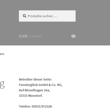
Suchen
Suchen
nach:
0,00
€
0 Artikel
tem
ig
Betreiber dieser Seite:
Fensterglück GmbH & Co. KG,
Auf Bösselhagen 16a,
31515 Wunstorf.
Telefon: 05031/972328