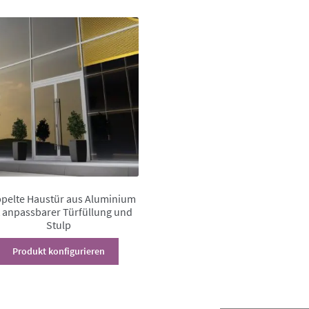
können
auf
der
Produktseite
gewählt
werden
pelte Haustür aus Aluminium
 anpassbarer Türfüllung und
Stulp
Dieses
Produkt konfigurieren
Produkt
weist
mehrere
Varianten