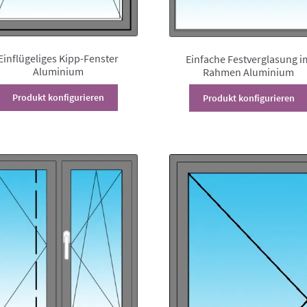
Einflügeliges Kipp-Fenster
Einfache Festverglasung i
Aluminium
Rahmen Aluminium
Dieses
Produkt konfigurieren
Produkt konfigurieren
Produkt
weist
mehrere
Varianten
auf.
Die
Optionen
können
auf
der
Produktseite
gewählt
werden