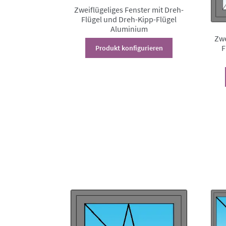
Zweiflügeliges Fenster mit Dreh-
Flügel und Dreh-Kipp-Flügel
Aluminium
Zwe
Dieses
F
Produkt konfigurieren
Produkt
weist
mehrere
Varianten
auf.
Die
Optionen
können
auf
der
Produktseite
gewählt
werden