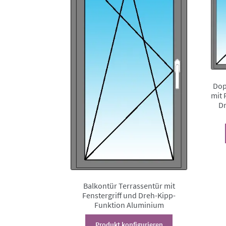
Dop
mit 
Dr
Balkontür Terrassentür mit
Fenstergriff und Dreh-Kipp-
Funktion Aluminium
Dieses
Produkt konfigurieren