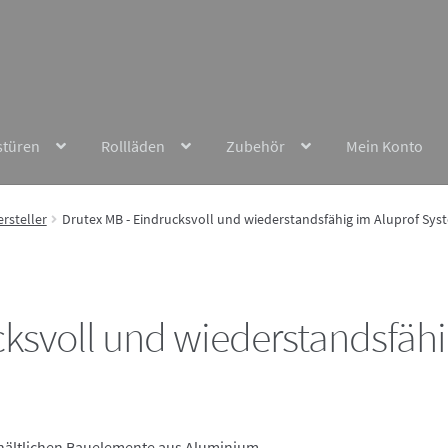
stüren
Rollläden
Zubehör
Mein Konto
rsteller
Drutex MB - Eindrucksvoll und wiederstandsfähig im Aluprof Sys
cksvoll und wiederstandsfäh
erhältlichen Bauelemente aus Aluminium.