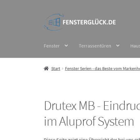
Zur
Zum
Navigation
Inhalt
springen
springen
Fenster
Terrassentüren
Hau
Start
Fenster Serien - das Beste vom Markenhe
Drutex MB - Eindru
im Aluprof System
Diese Seite zeigt eine Übersicht der bei uns 