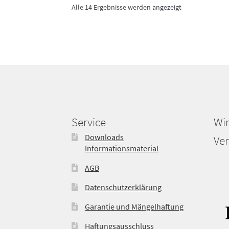
Alle 14 Ergebnisse werden angezeigt
Die
Optionen
können
auf
der
Produktseite
gewählt
werden
Service
Wir
Downloads
Ver
Informationsmaterial
AGB
Datenschutzerklärung
Garantie und Mängelhaftung
Haftungsausschluss