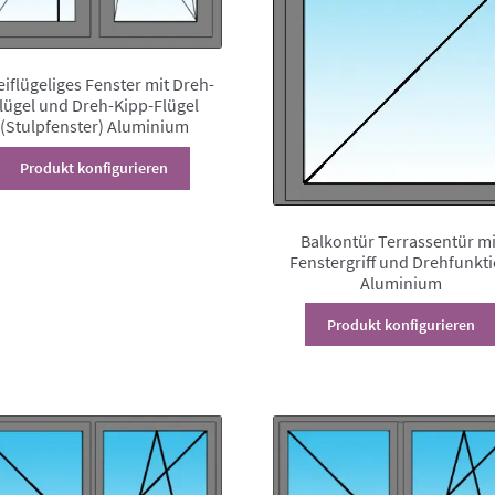
iflügeliges Fenster mit Dreh-
lügel und Dreh-Kipp-Flügel
(Stulpfenster) Aluminium
Dieses
Produkt konfigurieren
Produkt
weist
mehrere
Balkontür Terrassentür mi
Varianten
Fenstergriff und Drehfunkt
auf.
Aluminium
Die
Produkt konfigurieren
Optionen
können
auf
der
Produktseite
gewählt
werden