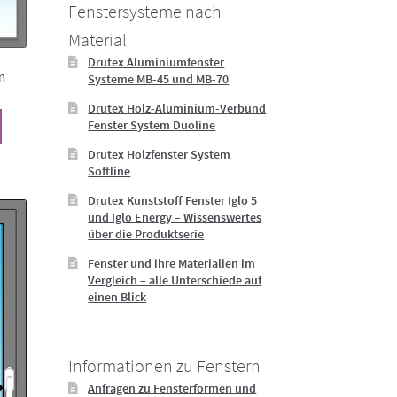
Fenstersysteme nach
Material
Drutex Aluminiumfenster
m
Systeme MB-45 und MB-70
Drutex Holz-Aluminium-Verbund
Dieses
Fenster System Duoline
Produkt
Drutex Holzfenster System
weist
Softline
mehrere
Varianten
Drutex Kunststoff Fenster Iglo 5
auf.
und Iglo Energy – Wissenswertes
über die Produktserie
Die
Optionen
Fenster und ihre Materialien im
können
Vergleich – alle Unterschiede auf
auf
einen Blick
der
Produktseite
gewählt
Informationen zu Fenstern
werden
Anfragen zu Fensterformen und