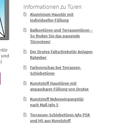
können
Informationen zu Türen
auf
Aluminium Haustür mit
der
individueller Füllung
Produktseite
Balkontüren und Terrassentüren –
gewählt
So finden Sie das passende
werden
Türsystem!
ntür
Der Drutex Faltschiebetür Anlagen
n und
Ratgeber
)
Farbvorschau bei Terrassen-
Schiebetüren
Dieses
Produkt
Kunststoff Haustüren mit
anpassbarer Füllung von Drutex
weist
mehrere
Kunststoff Nebeneingangstür
Varianten
nach Maß Iglo 5
auf.
Terrassen-Schiebetüren Iglo PSK
Die
und HS aus Kunststoff
Optionen
können
auf