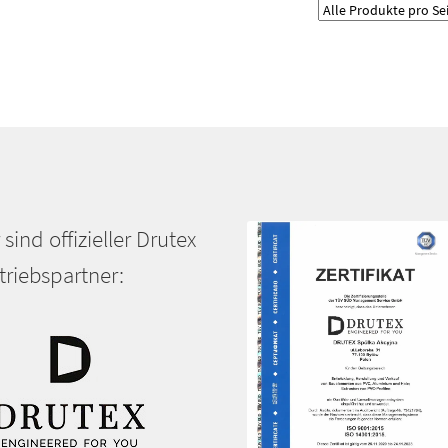
auf.
Die
Optionen
können
auf
der
Produktseite
gewählt
werden
 sind offizieller Drutex
triebspartner: