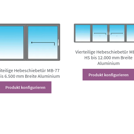
auf
der
Produktseite
gewählt
werden
Vierteilige Hebeschiebetür M
HS bis 12.000 mm Breite
Aluminium
teilige Hebeschiebetür MB-77
Produkt konfigurieren
is 6.500 mm Breite Aluminium
Dieses
Produkt konfigurieren
Produkt
weist
mehrere
Varianten
auf.
Die
Optionen