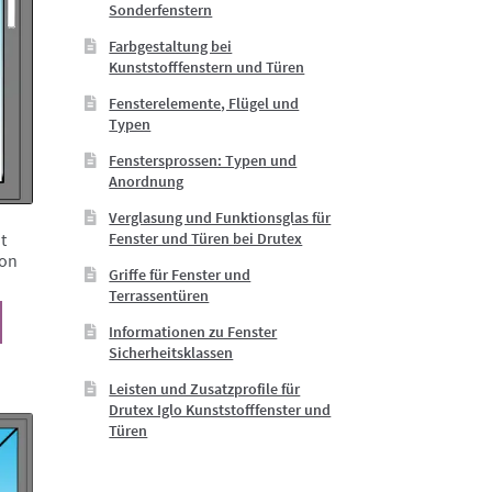
Sonderfenstern
Farbgestaltung bei
Kunststofffenstern und Türen
Fensterelemente, Flügel und
Typen
Fenstersprossen: Typen und
Anordnung
Verglasung und Funktionsglas für
t
Fenster und Türen bei Drutex
ion
Griffe für Fenster und
Terrassentüren
Dieses
Informationen zu Fenster
Produkt
Sicherheitsklassen
weist
mehrere
Leisten und Zusatzprofile für
Varianten
Drutex Iglo Kunststofffenster und
Türen
auf.
Die
Optionen