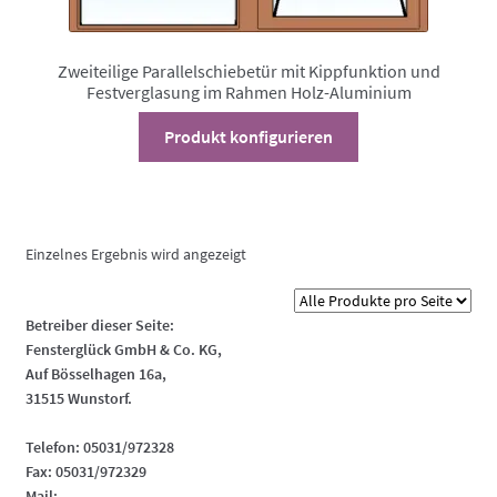
Zweiteilige Parallelschiebetür mit Kippfunktion und
Festverglasung im Rahmen Holz-Aluminium
Dieses
Produkt konfigurieren
Produkt
weist
mehrere
Varianten
Einzelnes Ergebnis wird angezeigt
auf.
Die
Optionen
Betreiber dieser Seite:
können
Fensterglück GmbH & Co. KG,
auf
Auf Bösselhagen 16a,
31515 Wunstorf.
der
Produktseite
Telefon: 05031/972328
gewählt
Fax: 05031/972329
werden
Mail: