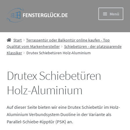
Zur
Zum
Menü
Navigation
Inhalt
springen
springen
Drutex Iglo – das hochwertige und preisgünstige Drutex-
System
Start
Terrassentür oder Balkontür online kaufen - Top
Qualität vom Markenhersteller
Schiebetüren - der platzsparende
Klassiker
Drutex Schiebetüren Holz-Aluminium
Drutex MB – Eindrucksvoll und wiederstandsfähig im
Aluprof System
Drutex Schiebetüren
Drutex Softline – Holz Fenster in Spitzenqualität
Holz-Aluminium
Drutex Duoline – ideale Kombination aus Haltbarkeit und
Ästhetik
Auf dieser Seite bieten wir eine Drutex Schiebetür im Holz-
Aluminium Verbundsystem Duoline in der Variante als
Rollläden
Parallel-Schiebe-Kipptür (PSK) an.