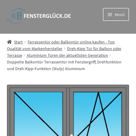
Zur
Zum
Menü
Navigation
Inhalt
springen
springen
Drutex Iglo – das hochwertige und preisgünstige Drutex-
System
Start
Terrassentür oder Balkontür online kaufen - Top
Qualität vom Markenhersteller
Dreh-Kipp Tür für Balkon oder
Terrasse
Aluminium Türen der aktuellsten Generation
Drutex MB – Eindrucksvoll und wiederstandsfähig im
Doppelte Balkontür Terrassentür mit Fenstergriff, Drehfunktion
Aluprof System
und Dreh-Kipp-Funktion (Stulp) Aluminium
Drutex Softline – Holz Fenster in Spitzenqualität
Drutex Duoline – ideale Kombination aus Haltbarkeit und
Ästhetik
Rollläden