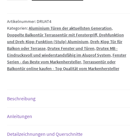
Terrassentür
mit
Fenstergriff,
Artikelnummer:
DRUAT4
Kategorien:
Aluminium Türen der aktuellsten Generation
,
Drehfunktion
Doppelte Balkontür Terrassentür mit Fenstergriff, Drehfunktion
und
und Dreh-Kipp-Funktion (Stulp) Aluminium
,
Dreh-Kipp Tür für
Dreh-
Balkon oder Terrasse
,
Drutex Fenster und Türen
,
Drutex MB -
Kipp-
Eindrucksvoll und wiederstandsfähig im Aluprof System
,
Fenster
Funktion
Serien - das Beste vom Markenhersteller
,
Terrassentür oder
(Stulp)
Balkontür online kaufen - Top Qualität vom Markenhersteller
Aluminium
Menge
Beschreibung
Anleitungen
Detailzeichnungen und Querschnitte