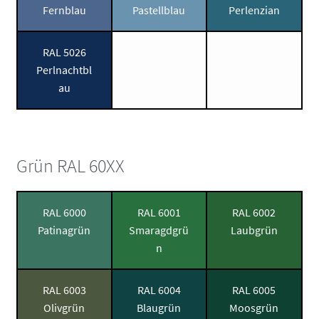
Fernblau
Pastellblau
Perlenzian
RAL 5026
Perlnachtbl
au
Grün RAL 60XX
RAL 6000
RAL 6001
RAL 6002
Patinagrün
Smaragdgrü
Laubgrün
n
RAL 6003
RAL 6004
RAL 6005
Olivgrün
Blaugrün
Moosgrün