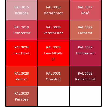
RAL 3015
RAL 3016
RAL 3017
Hellrosa
Korallenrot
Rosé
RAL 3018
RAL 3020
RAL 3022
Erdbeerrot
Verkehrsrot
Lachsrot
RAL 3024
RAL 3026
RAL 3027
Leuchtrot
Leuchthellr
Himbeerrot
ot
RAL 3028
RAL 3031
RAL 3032
Reinrot
Orientrot
Perlrubinrot
RAL 3033
Perlrosa