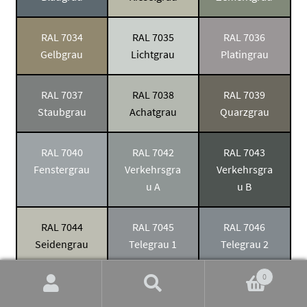
RAL 7034
RAL 7035
RAL 7036
Gelbgrau
Lichtgrau
Platingrau
RAL 7037
RAL 7038
RAL 7039
Staubgrau
Achatgrau
Quarzgrau
RAL 7040
RAL 7042
RAL 7043
Fenstergrau
Verkehrsgra
Verkehrsgra
u A
u B
RAL 7044
RAL 7045
RAL 7046
Seidengrau
Telegrau 1
Telegrau 2
0
RAL 7047
RAL 7048
Suchen
Suchen
Telegrau 4
Perlmausgr