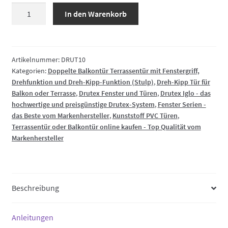
Zweiflügelige
In den Warenkorb
Balkontür
Terrassentür
PVC
mit
Artikelnummer:
DRUT10
Kategorien:
Doppelte Balkontür Terrassentür mit Fenstergriff,
Drehfunktion
Drehfunktion und Dreh-Kipp-Funktion (Stulp)
,
Dreh-Kipp Tür für
und
Balkon oder Terrasse
,
Drutex Fenster und Türen
,
Drutex Iglo - das
Dreh-
hochwertige und preisgünstige Drutex-System
,
Fenster Serien -
Kipp-
das Beste vom Markenhersteller
,
Kunststoff PVC Türen
,
Funktion
Terrassentür oder Balkontür online kaufen - Top Qualität vom
(Stulp)
Markenhersteller
Menge
Beschreibung
Anleitungen