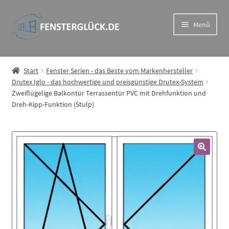
Zur
Zum
Menü
Navigation
Inhalt
springen
springen
Drutex Iglo – das hochwertige und preisgünstige Drutex-
System
Start
Fenster Serien - das Beste vom Markenhersteller
Drutex Iglo - das hochwertige und preisgünstige Drutex-System
Zweiflügelige Balkontür Terrassentür PVC mit Drehfunktion und
Drutex MB – Eindrucksvoll und wiederstandsfähig im
Dreh-Kipp-Funktion (Stulp)
Aluprof System
Drutex Softline – Holz Fenster in Spitzenqualität
🔍
Drutex Duoline – ideale Kombination aus Haltbarkeit und
Ästhetik
Rollläden