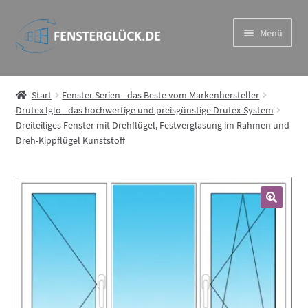
Zur
Zum
Menü
Navigation
Inhalt
springen
springen
Drutex Iglo – das hochwertige und preisgünstige Drutex-
System
Start
Fenster Serien - das Beste vom Markenhersteller
Drutex Iglo - das hochwertige und preisgünstige Drutex-System
Dreiteiliges Fenster mit Drehflügel, Festverglasung im Rahmen und
Drutex MB – Eindrucksvoll und wiederstandsfähig im
Dreh-Kippflügel Kunststoff
Aluprof System
Drutex Softline – Holz Fenster in Spitzenqualität
🔍
Drutex Duoline – ideale Kombination aus Haltbarkeit und
Ästhetik
Rollläden