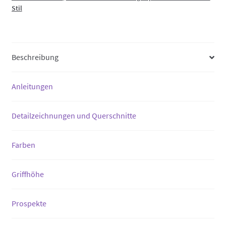
Kunststoff
Stil
Menge
Beschreibung
Anleitungen
Detailzeichnungen und Querschnitte
Farben
Griffhöhe
Prospekte