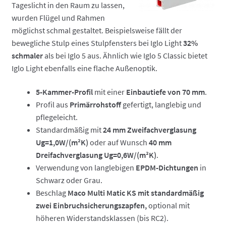
Tageslicht in den Raum zu lassen,
wurden Flügel und Rahmen
möglichst schmal gestaltet. Beispielsweise fällt der
bewegliche Stulp eines Stulpfensters bei Iglo Light
32%
schmaler
als bei Iglo 5 aus. Ähnlich wie Iglo 5 Classic bietet
Iglo Light ebenfalls eine flache Außenoptik.
5-Kammer-Profil
mit einer
Einbautiefe von 70 mm
.
Profil aus
Primärrohstoff
gefertigt, langlebig und
pflegeleicht.
Standardmäßig mit
24 mm Zweifachverglasung
Ug=1,0W/(m²K)
oder auf Wunsch
40 mm
Dreifachverglasung Ug=0,6W/(m²K)
.
Verwendung von langlebigen
EPDM-Dichtungen
in
Schwarz oder Grau.
Beschlag
Maco Multi Matic KS mit standardmäßig
zwei Einbruchsicherungszapfen,
optional mit
höheren Widerstandsklassen (bis RC2).