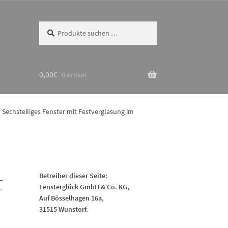
Suchen
Suchen
nach:
0,00
€
0 Artikel
Sechsteiliges Fenster mit Festverglasung im
t
Betreiber dieser Seite:
Fensterglück GmbH & Co. KG,
Auf Bösselhagen 16a,
31515 Wunstorf.