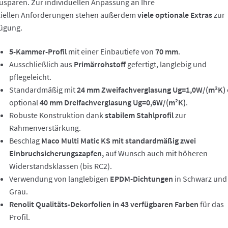
usparen. Zur individuellen Anpassung an Ihre
iellen Anforderungen stehen außerdem
viele optionale Extras
zur
ügung.
5-Kammer-Profil
mit einer Einbautiefe von
70 mm
.
Ausschließlich aus
Primärrohstoff
gefertigt, langlebig und
pflegeleicht.
Standardmäßig mit
24 mm Zweifachverglasung Ug=1,0W/(m²K)
optional
40 mm Dreifachverglasung Ug=0,6W/(m²K)
.
Robuste Konstruktion dank
stabilem Stahlprofil
zur
Rahmenverstärkung.
Beschlag
Maco Multi Matic KS mit standardmäßig zwei
Einbruchsicherungszapfen,
auf Wunsch auch mit höheren
Widerstandsklassen (bis RC2).
Verwendung von langlebigen
EPDM-Dichtungen
in Schwarz und
Grau.
Renolit Qualitäts-Dekorfolien in 43 verfügbaren Farben
für das
Profil.