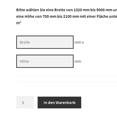
Bitte wählen Sie eine Breite von 1320 mm bis 5000 mm u
eine Höhe von 700 mm bis 2100 mm mit einer Fläche unte
m²
mm x
mm
Sechsteiliges
In den Warenkorb
Fenster
mit