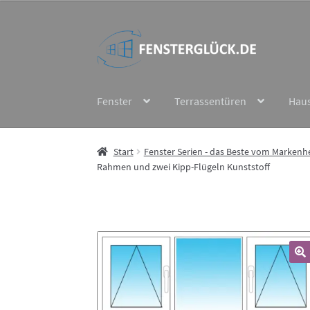
Zur
Zum
Navigation
Inhalt
springen
springen
Fenster
Terrassentüren
Hau
Start
Fenster Serien - das Beste vom Markenhe
Rahmen und zwei Kipp-Flügeln Kunststoff
🔍