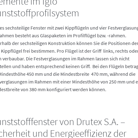
emente im Iglo
nststoffprofilsystem
es sechsteilige Fenster mit zwei Kippflügeln und vier Festverglasu
ahmen besteht aus Glaspaketen im Profilflügel bzw. -rahmen.
rhalb der sechsteiligen Konstruktion können Sie die Positionen de
 Kippflügel frei bestimmen. Pro Flügel ist der Griff links, rechts ode
 verbaubar. Die Festverglasungen im Rahmen lassen sich nicht
tellen und haben entsprechend keinen Griff. Bei den Flügeln betra
Mindesthöhe 450 mm und die Mindestbreite 470 mm, während die
verglasungen im Rahmen mit einer Mindesthöhe von 250 mm und e
estbreite von 380 mm konfiguriert werden können.
nststofffenster von Drutex S.A. –
cherheit und Energieeffizienz der