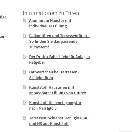
Informationen zu Türen
tige
Aluminium Haustür mit
individueller Füllung
Balkontüren und Terrassentüren –
ter-
So finden Sie das passende
Türsystem!
Der Drutex Faltschiebetür Anlagen
Ratgeber
Farbvorschau bei Terrassen-
Schiebetüren
Kunststoff Haustüren mit
anpassbarer Füllung von Drutex
Kunststoff Nebeneingangstür
nach Maß Iglo 5
Terrassen-Schiebetüren Iglo PSK
und HS aus Kunststoff