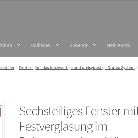
stüren
Rollläden
Zubehör
Mein Konto
rsteller
Drutex Iglo - das hochwertige und preisgünstige Drutex-System
Sechsteiliges Fenster mi
Festverglasung im