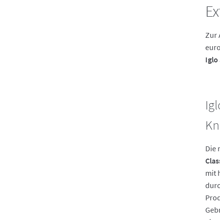
Ex
Zur 
euro
Iglo 
Ig
Kn
Die
Clas
mit 
durc
Prod
Gebr