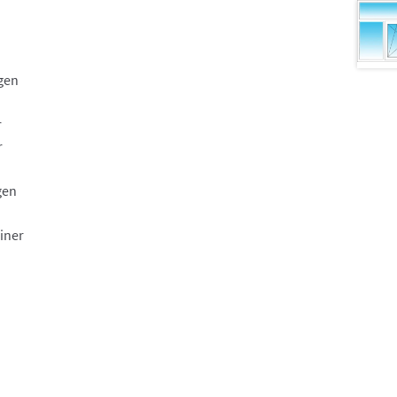
ngen
r
r
gen
iner