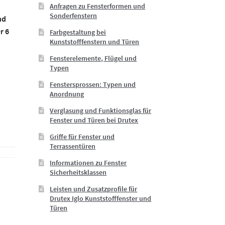
Anfragen zu Fensterformen und
Sonderfenstern
nd
r 6
Farbgestaltung bei
Kunststofffenstern und Türen
Fensterelemente, Flügel und
Typen
Fenstersprossen: Typen und
Anordnung
Verglasung und Funktionsglas für
Fenster und Türen bei Drutex
Griffe für Fenster und
Terrassentüren
Informationen zu Fenster
Sicherheitsklassen
Leisten und Zusatzprofile für
Drutex Iglo Kunststofffenster und
Türen