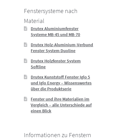
Fenstersysteme nach
Material
Drutex Aluminiumfenster
Systeme MB-45 und MB-70
Drutex Holz-Aluminium-Verbund
Fenster System Duoline
Drutex Holzfenster System
Softline
Drutex Kunststoff Fenster Iglo 5
und Iglo Energy – Wissenswertes
über die Produktserie
Fenster und ihre Materialien im
Vergleich – alle Unterschiede auf
einen Blick
Informationen zu Fenstern