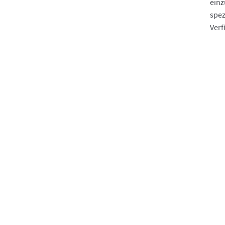
einz
spez
Verf