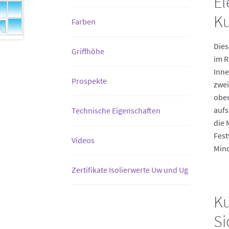
El
Ku
Farben
Dies
Griffhöhe
im R
Inne
Prospekte
zwei
oben
aufs
Technische Eigenschaften
die 
Fest
Videos
Mind
Zertifikate Isolierwerte Uw und Ug
Ku
Si