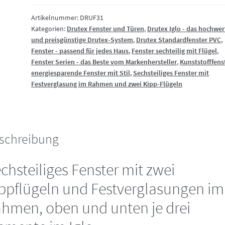
Festverglasung
im
Artikelnummer:
DRUF31
Kategorien:
Drutex Fenster und Türen
,
Drutex Iglo - das hochwer
Rahmen
und preisgünstige Drutex-System
,
Drutex Standardfenster PVC
,
und
Fenster - passend für jedes Haus
,
Fenster sechteilig mit Flügel
,
zwei
Fenster Serien - das Beste vom Markenhersteller
,
Kunststofffens
Kipp-
energiesparende Fenster mit Stil
,
Sechsteiliges Fenster mit
Flügeln
Festverglasung im Rahmen und zwei Kipp-Flügeln
Kunststoff
Menge
schreibung
chsteiliges Fenster mit zwei
ppflügeln und Festverglasungen im
hmen, oben und unten je drei