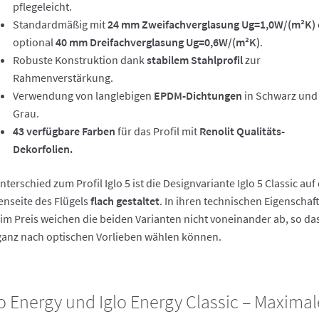
pflegeleicht.
Standardmäßig mit
24 mm Zweifachverglasung Ug=1,0W/(m²K)
optional
40 mm Dreifachverglasung Ug=0,6W/(m²K)
.
Robuste Konstruktion dank
stabilem Stahlprofil
zur
Rahmenverstärkung.
Verwendung von langlebigen
EPDM-Dichtungen
in Schwarz und
Grau.
43 verfügbare Farben
für das Profil mit
Renolit Qualitäts-
Dekorfolien.
nterschied zum Profil Iglo 5 ist die Designvariante Iglo 5 Classic auf
nseite des Flügels
flach
gestaltet
. In ihren technischen Eigenschaf
im Preis weichen die beiden Varianten nicht voneinander ab, so da
ganz nach optischen Vorlieben wählen können.
lo Energy und Iglo Energy Classic – Maximal