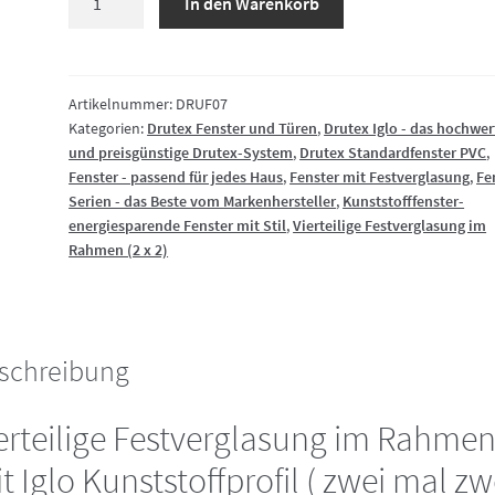
In den Warenkorb
Festverglasung
im
Rahmen
Kunststoff
Artikelnummer:
DRUF07
Kategorien:
Drutex Fenster und Türen
,
Drutex Iglo - das hochwer
(2
und preisgünstige Drutex-System
,
Drutex Standardfenster PVC
,
x
Fenster - passend für jedes Haus
,
Fenster mit Festverglasung
,
Fe
2)
Serien - das Beste vom Markenhersteller
,
Kunststofffenster-
Menge
energiesparende Fenster mit Stil
,
Vierteilige Festverglasung im
Rahmen (2 x 2)
schreibung
erteilige Festverglasung im Rahme
t Iglo Kunststoffprofil ( zwei mal zw