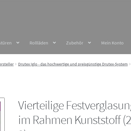
stüren
Rollläden
Zubehör
Mein Konto
rsteller
Drutex Iglo - das hochwertige und preisgünstige Drutex-System
Vierteilige Festverglasun
im Rahmen Kunststoff (2