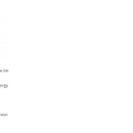
e im
ergy
 von