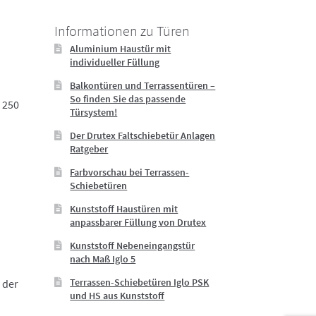
Informationen zu Türen
Aluminium Haustür mit
individueller Füllung
Balkontüren und Terrassentüren –
So finden Sie das passende
 250
Türsystem!
Der Drutex Faltschiebetür Anlagen
Ratgeber
Farbvorschau bei Terrassen-
Schiebetüren
Kunststoff Haustüren mit
anpassbarer Füllung von Drutex
Kunststoff Nebeneingangstür
nach Maß Iglo 5
Terrassen-Schiebetüren Iglo PSK
 der
und HS aus Kunststoff