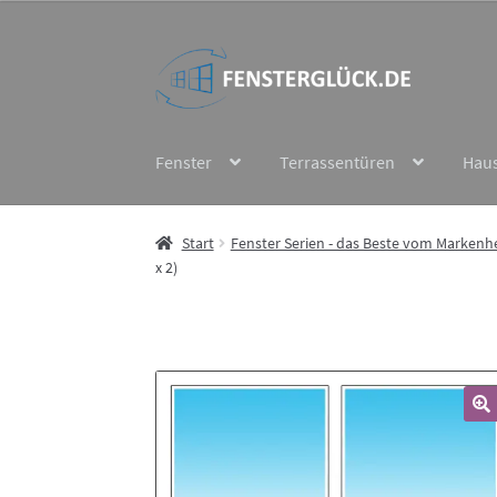
Zur
Zum
Navigation
Inhalt
springen
springen
Fenster
Terrassentüren
Hau
Start
Fenster Serien - das Beste vom Markenhe
x 2)
🔍