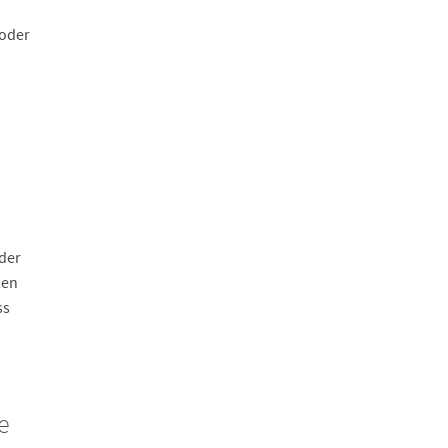
oder
 der
ten
ss
e