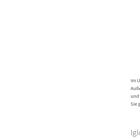
Im U
Auße
und 
Sie 
Ig