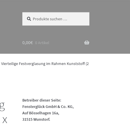
Suchen
Suchen
nach:
0,00
€
0 Artikel
Vierteilige Festverglasung im Rahmen Kunststoff (2
g
Betreiber dieser Seite:
Fensterglück GmbH & Co. KG,
Auf Bösselhagen 16a,
 x
31515 Wunstorf.