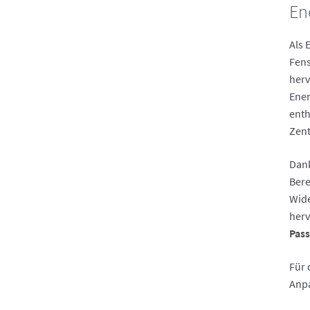
En
Als 
Fens
herv
Ener
enth
Zent
Dank
Bere
Wide
herv
Pass
Für 
Anpa