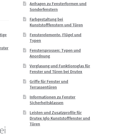
Anfragen zu Fensterformen und
Sonderfenstern
Farbgestaltung bei
Kunststofffenstern und Türen
Fensterelemente, Flügel und
tige
Typen
nster
Fenstersprossen: Typen und
Anordnung
Verglasung und Funktionsglas für
Fenster und Türen bei Drutex
Griffe für Fenster und
Terrassentüren
Informationen zu Fenster
Sicherheitsklassen
Leisten und Zusatzprofile für
n
Drutex Iglo Kunststofffenster und
Türen
ei