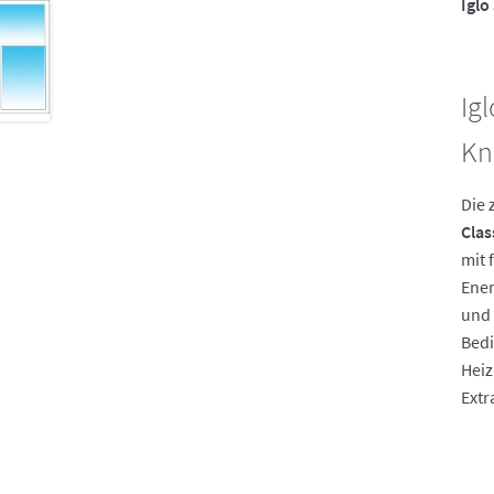
Iglo 
Ig
Kn
Die 
Clas
mit 
Ener
und 
Bedi
Heiz
Extr