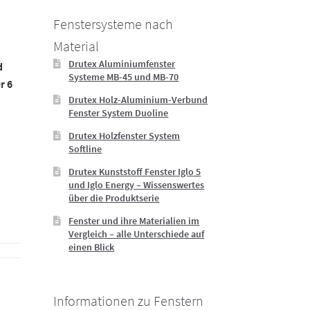
Fenstersysteme nach
Material
Drutex Aluminiumfenster
d
Systeme MB-45 und MB-70
r 6
Drutex Holz-Aluminium-Verbund
Fenster System Duoline
Drutex Holzfenster System
Softline
Drutex Kunststoff Fenster Iglo 5
und Iglo Energy – Wissenswertes
über die Produktserie
Fenster und ihre Materialien im
Vergleich – alle Unterschiede auf
einen Blick
Informationen zu Fenstern