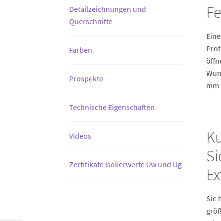
Fe
Detailzeichnungen und
Querschnitte
Eine
Prof
Farben
öffn
Wuns
Prospekte
mm u
Technische Eigenschaften
Ku
Videos
Si
Zertifikate Isolierwerte Uw und Ug
Ex
Sie 
größ