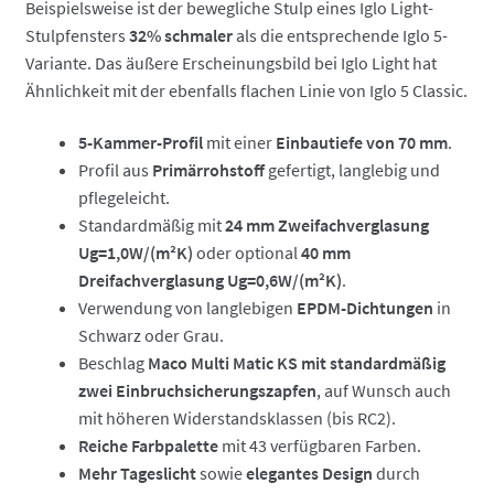
Beispielsweise ist der bewegliche Stulp eines Iglo Light-
Stulpfensters
32% schmaler
als die entsprechende Iglo 5-
Variante. Das äußere Erscheinungsbild bei Iglo Light hat
Ähnlichkeit mit der ebenfalls flachen Linie von Iglo 5 Classic.
5-Kammer-Profil
mit einer
Einbautiefe von 70 mm
.
Profil aus
Primärrohstoff
gefertigt, langlebig und
pflegeleicht.
Standardmäßig mit
24 mm Zweifachverglasung
Ug=1,0W/(m²K)
oder optional
40 mm
Dreifachverglasung Ug=0,6W/(m²K)
.
Verwendung von langlebigen
EPDM-Dichtungen
in
Schwarz oder Grau.
Beschlag
Maco Multi Matic KS mit standardmäßig
zwei Einbruchsicherungszapfen
, auf Wunsch auch
mit höheren Widerstandsklassen (bis RC2).
Reiche Farbpalette
mit 43 verfügbaren Farben.
Mehr Tageslicht
sowie
elegantes Design
durch