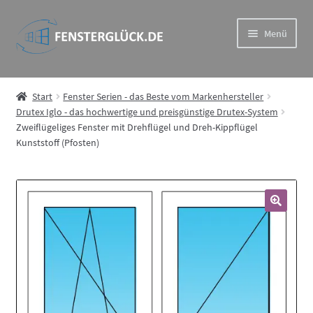
Zur
Zum
Menü
Navigation
Inhalt
springen
springen
Drutex Iglo – das hochwertige und preisgünstige Drutex-
System
Start
Fenster Serien - das Beste vom Markenhersteller
Drutex Iglo - das hochwertige und preisgünstige Drutex-System
Zweiflügeliges Fenster mit Drehflügel und Dreh-Kippflügel
Drutex MB – Eindrucksvoll und wiederstandsfähig im
Kunststoff (Pfosten)
Aluprof System
Drutex Softline – Holz Fenster in Spitzenqualität
🔍
Drutex Duoline – ideale Kombination aus Haltbarkeit und
Ästhetik
Rollläden