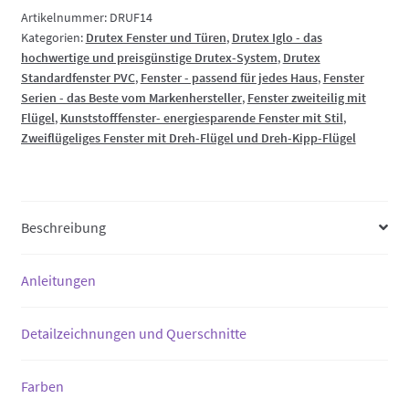
und
Artikelnummer:
DRUF14
Kategorien:
Drutex Fenster und Türen
,
Drutex Iglo - das
Dreh-
hochwertige und preisgünstige Drutex-System
,
Drutex
Kippflügel
Standardfenster PVC
,
Fenster - passend für jedes Haus
,
Fenster
Kunststoff
Serien - das Beste vom Markenhersteller
,
Fenster zweiteilig mit
(Pfosten)
Flügel
,
Kunststofffenster- energiesparende Fenster mit Stil
,
Menge
Zweiflügeliges Fenster mit Dreh-Flügel und Dreh-Kipp-Flügel
Beschreibung
Anleitungen
Detailzeichnungen und Querschnitte
Farben