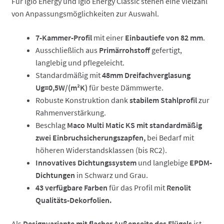
Für Iglo Energy und Iglo Energy Classic stehen eine Vielzahl
von Anpassungsmöglichkeiten zur Auswahl.
7-Kammer-Profil
mit einer
Einbautiefe von 82 mm
.
Ausschließlich aus
Primärrohstoff
gefertigt,
langlebig und pflegeleicht.
Standardmäßig mit
48mm Dreifachverglasung
Ug=0,5W/(m²K)
für beste Dämmwerte.
Robuste Konstruktion dank
stabilem Stahlprofil
zur
Rahmenverstärkung.
Beschlag
Maco Multi Matic KS mit standardmäßig
zwei Einbruchsicherungszapfen,
bei Bedarf mit
höheren Widerstandsklassen (bis RC2).
Innovatives Dichtungssystem
und langlebige
EPDM-
Dichtungen
in Schwarz und Grau.
43 verfügbare Farben
für das Profil mit
Renolit
Qualitäts-Dekorfolien.
Als
Designvariante mit flacher Außenseite des Flügels
ist